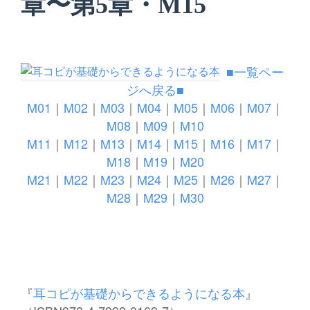
章〜第5章・M15
■一覧ペー
ジへ戻る■
M01
｜
M02
｜
M03
｜
M04
｜
M05
｜
M06
｜
M07
｜
M08
｜
M09
｜
M10
M11
｜
M12
｜
M13
｜
M14
｜
M15
｜
M16
｜
M17
｜
M18
｜
M19
｜
M20
M21
｜
M22
｜
M23
｜
M24
｜
M25
｜
M26
｜
M27
｜
M28
｜
M29
｜
M30
『
耳コピが基礎からできるようになる本
』