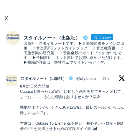
X
スタイルノート（出版社）
フォロー
出版社・スタイルノートです。 ▶音楽関連書をメインに出
版 ▷音楽系PCソフトガイドブック ▷音楽教育書 ▷
民族音楽の研究書 ▷音楽全般のガイドブック が中心で
す。 ▶全国書店、ネット書店でお買い求めいただけます。
▶書籍の詳細は、弊社ウェブサイトからどうぞ。
スタイルノート（出版社）
@stylenote
21h
·
8月27日発売開始！
Cubaseを買ったものの、起動した画面を見てそっと閉じてし
まった……。そんな経験はありませんか？💻🎵
機能やボタンがたくさんあるDAWは、最初の一歩がいちばん
難しいものです。
本書は、Cubase 15 Elementsを使い、初心者がゼロから約3
分の1曲を完成させるための実践ガイド📗