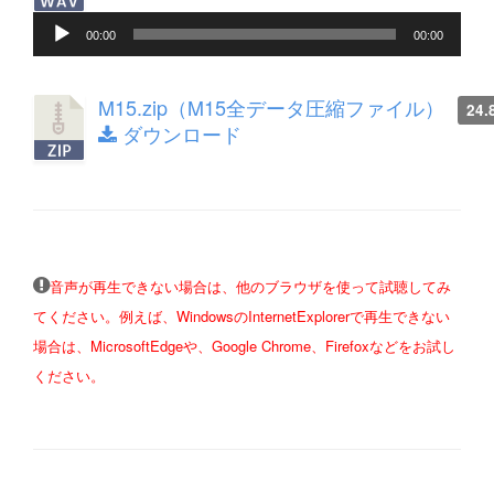
ヤ
音
ー
00:00
00:00
声
プ
レ
M15.zip（M15全データ圧縮ファイル）
24.
ー
ダウンロード
ヤ
ー
音声が再生できない場合は、他のブラウザを使って試聴してみ
てください。例えば、WindowsのInternetExplorerで再生できない
場合は、MicrosoftEdgeや、Google Chrome、Firefoxなどをお試し
ください。