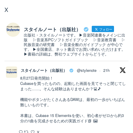
X
スタイルノート（出版社）
フォロー
出版社・スタイルノートです。 ▶音楽関連書をメインに出
版 ▷音楽系PCソフトガイドブック ▷音楽教育書 ▷
民族音楽の研究書 ▷音楽全般のガイドブック が中心で
す。 ▶全国書店、ネット書店でお買い求めいただけます。
▶書籍の詳細は、弊社ウェブサイトからどうぞ。
スタイルノート（出版社）
@stylenote
21h
·
8月27日発売開始！
Cubaseを買ったものの、起動した画面を見てそっと閉じてし
まった……。そんな経験はありませんか？💻🎵
機能やボタンがたくさんあるDAWは、最初の一歩がいちばん
難しいものです。
本書は、Cubase 15 Elementsを使い、初心者がゼロから約3
分の1曲を完成させるための実践ガイド📗
X