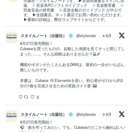
出版社・スタイルノートです。 ▶音楽関連書をメインに出
版 ▷音楽系PCソフトガイドブック ▷音楽教育書 ▷
民族音楽の研究書 ▷音楽全般のガイドブック が中心で
す。 ▶全国書店、ネット書店でお買い求めいただけます。
▶書籍の詳細は、弊社ウェブサイトからどうぞ。
スタイルノート（出版社）
@stylenote
4 8月
·
8月27日発売開始！
Cubaseを買ったものの、起動した画面を見てそっと閉じてし
まった……。そんな経験はありませんか？💻🎵
機能やボタンがたくさんあるDAWは、最初の一歩がいちばん
難しいものです。
本書は、Cubase 15 Elementsを使い、初心者がゼロから約3
分の1曲を完成させるための実践ガイド📗
X
スタイルノート（出版社）
@stylenote
3 8月
·
8月27日発売開始！
🎧「曲を作ってみたい。でも、Cubaseのどこから触ればいい