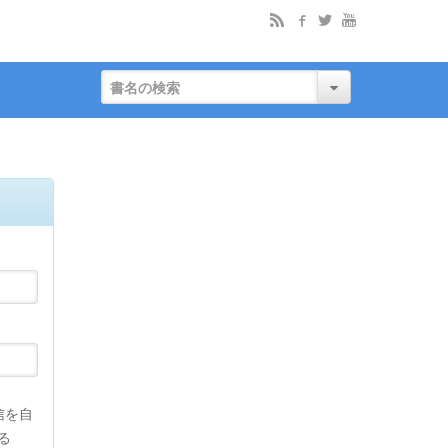
信を自
る