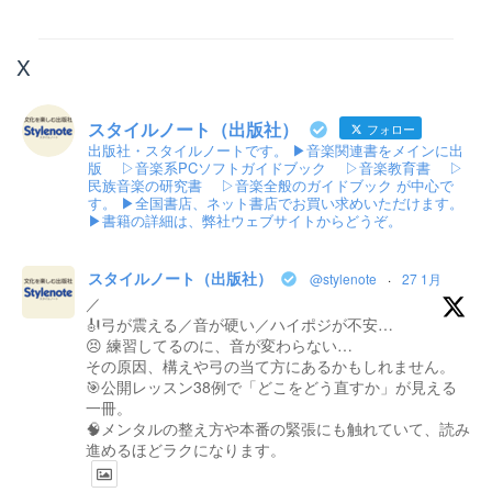
X
スタイルノート（出版社）
フォロー
出版社・スタイルノートです。 ▶音楽関連書をメインに出
版 ▷音楽系PCソフトガイドブック ▷音楽教育書 ▷
民族音楽の研究書 ▷音楽全般のガイドブック が中心で
す。 ▶全国書店、ネット書店でお買い求めいただけます。
▶書籍の詳細は、弊社ウェブサイトからどうぞ。
スタイルノート（出版社）
@stylenote
·
27 1月
／
🎻弓が震える／音が硬い／ハイポジが不安…
😣 練習してるのに、音が変わらない…
その原因、構えや弓の当て方にあるかもしれません。
🎯公開レッスン38例で「どこをどう直すか」が見える
一冊。
🧠メンタルの整え方や本番の緊張にも触れていて、読み
進めるほどラクになります。