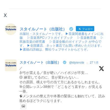
X
スタイルノート（出版社）
フォロー
出版社・スタイルノートです。 ▶音楽関連書をメインに出
版 ▷音楽系PCソフトガイドブック ▷音楽教育書 ▷
民族音楽の研究書 ▷音楽全般のガイドブック が中心で
す。 ▶全国書店、ネット書店でお買い求めいただけます。
▶書籍の詳細は、弊社ウェブサイトからどうぞ。
スタイルノート（出版社）
@stylenote
·
27 1月
／
🎻弓が震える／音が硬い／ハイポジが不安…
😣 練習してるのに、音が変わらない…
その原因、構えや弓の当て方にあるかもしれません。
🎯公開レッスン38例で「どこをどう直すか」が見える
一冊。
🧠メンタルの整え方や本番の緊張にも触れていて、読み
進めるほどラクになります。