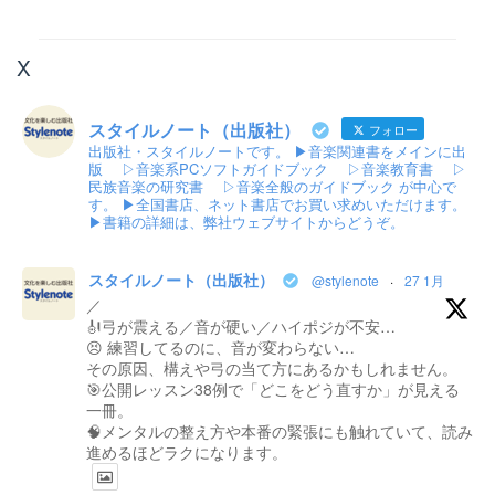
X
スタイルノート（出版社）
フォロー
出版社・スタイルノートです。 ▶音楽関連書をメインに出
版 ▷音楽系PCソフトガイドブック ▷音楽教育書 ▷
民族音楽の研究書 ▷音楽全般のガイドブック が中心で
す。 ▶全国書店、ネット書店でお買い求めいただけます。
▶書籍の詳細は、弊社ウェブサイトからどうぞ。
スタイルノート（出版社）
@stylenote
·
27 1月
／
🎻弓が震える／音が硬い／ハイポジが不安…
😣 練習してるのに、音が変わらない…
その原因、構えや弓の当て方にあるかもしれません。
🎯公開レッスン38例で「どこをどう直すか」が見える
一冊。
🧠メンタルの整え方や本番の緊張にも触れていて、読み
進めるほどラクになります。